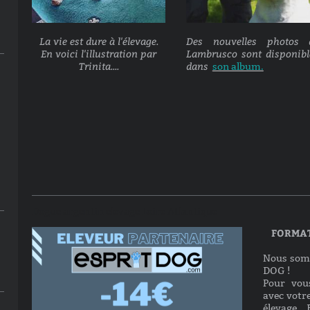
La vie est dure à l'élevage.
Des nouvelles photos 
En voici l'illustration par
Lambrusco sont disponibl
Trinita....
dans
son album.
Dogue argentin elevage Loire Atlantique
FORMAT
Nous som
DOG !
Pour vou
avec votre
élevage,