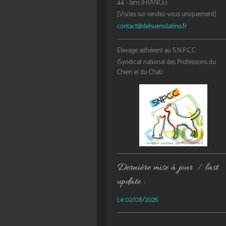
44 - Jans (FRANCE)
[Visites sur rendez-vous uniquement]
contact@delsuenolatino.fr
Elevage adhérent au S.N.P.C.C.
(Syndicat national des Professions du
Chien et du Chat)
Dernière mise à jour / last
update :
Le 02/08/2026