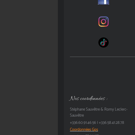
Nos coordonnées :
Stéphane Sauvêtre & Romy Leclerc-
Sauvêtre
+336.60.91.46.56 | +336.58.41.28.78
Coordonnées Gps