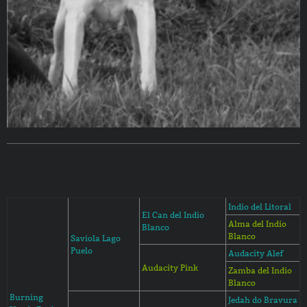
Indio del Litoral
El Can del Indio
Alma del Indio
Blanco
Blanco
Saviola Lago
Puelo
Audacity Alef
Audacity Pink
Zamba del Indio
Blanco
Burning
Jedah do Bravura