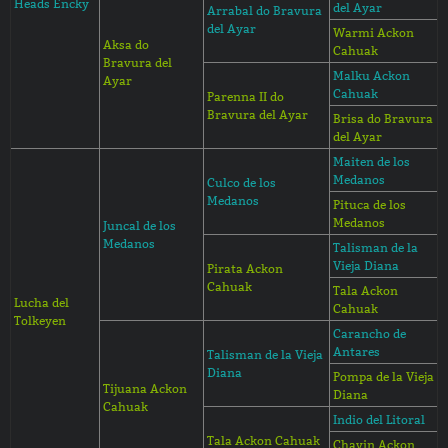
Heads Encky
del Ayar
Arrabal do Bravura
del Ayar
Warmi Ackon
Aksa do
Cahuak
Bravura del
Malku Ackon
Ayar
Cahuak
Parenna II do
Bravura del Ayar
Brisa do Bravura
del Ayar
Maiten de los
Medanos
Culco de los
Medanos
Pituca de los
Medanos
Juncal de los
Medanos
Talisman de la
Vieja Diana
Pirata Ackon
Cahuak
Tala Ackon
Lucha del
Cahuak
Tolkeyen
Carancho de
Antares
Talisman de la Vieja
Diana
Pompa de la Vieja
Tijuana Ackon
Diana
Cahuak
Indio del Litoral
Tala Ackon Cahuak
Chavin Ackon