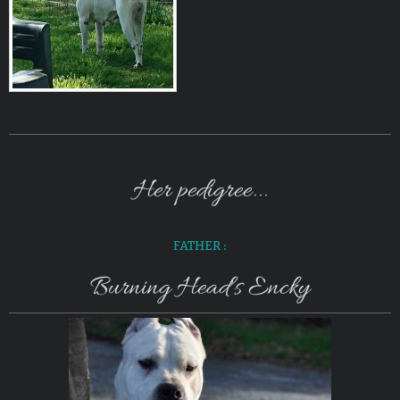
Her pedigree...
FATHER :
Burning Head's Encky