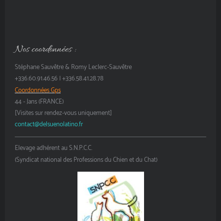
Nos coordonnées :
Stéphane Sauvêtre & Romy Leclerc-Sauvêtre
+336.60.91.46.56 | +336.58.41.28.78
Coordonnées Gps
44 - Jans (FRANCE)
[Visites sur rendez-vous uniquement]
contact@delsuenolatino.fr
Elevage adhérent au S.N.P.C.C.
(Syndicat national des Professions du Chien et du Chat)