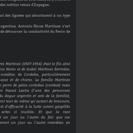
t des mâtins venus d’Espagne.
si des lignées qui aboutissent à un type
Argentine, Antonio Nores Martinez s’est
e de détourner la combativité du Perro de
es Martinez (1907-1956) était le fils aîné
io Nores et de Isabel Martinez Berrotan,
 notables de Cordoba, particulièrement
hasse et de chiens. La famille Martinez
le perro de pelea cordobes (combat) mais
n Passet Lastra (l’une des personnes
du dogue argentin et ami de la famille),
aient tout de même qu’autant de bravoure,
t d’efficacité à la lutte soient gaspillés
actes si inutiles. Et que la race
ait un jour ou l’autre du fait que ces
seront un jour ou l’autre interdites en