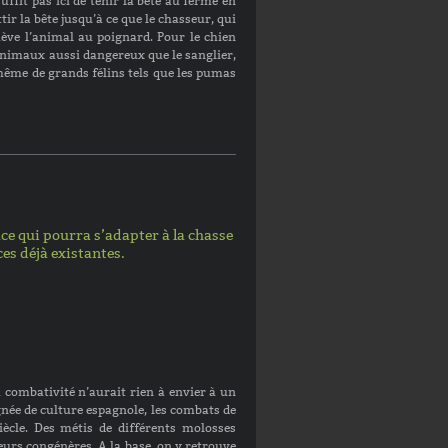
suffit pas ici de tenir la bête au ferme en
tir la bête jusqu’à ce que le chasseur, qui
hève l’animal au poignard. Pour le chien
d’animaux aussi dangereux que le sanglier,
même de grands félins tels que les pumas
ace qui pourra s’adapter à la chasse
ces déjà existantes.
la combativité n’aurait rien à envier à un
née de culture espagnole, les combats de
iècle. Des métis de différents molosses
leurs congénères. A la base, on y retrouve