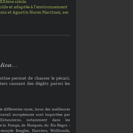
 XXème siècle.
soïde et adaptée à l’environnement
io et Agustin Nores Martinez, ses
ion...
ntine permet de chasser le pécari,
rniers causant des dégâts parmi les
de différentes races, issus des meilleures
 travail européennes sont importées par
 Estancieros, notamment dans les
de la Pampa, de Nuequen, du Rio Negro :
 essayés Beagles, Harriers, Wolfounds,