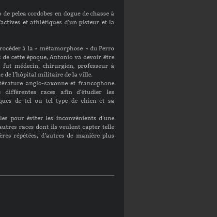
o de pelea cordobes en dogue de chasse à
factives et athlétiques d’un pisteur et la
 procéder à la « métamorphose » du Perro
de cette époque, Antonio va devoir être
l fut médecin, chirurgien, professeur à
de l’hôpital militaire de la ville.
érature anglo-saxonne et francophone
e différentes races afin d’étudier les
ues de tel ou tel type de chien et sa
lles pour éviter les inconvénients d’une
 autres races dont ils veulent capter telle
res répétées, d’autres de manière plus