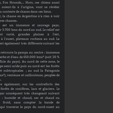
, Fox Hounds,… Hors, ces chiens aussi
soient-ils à l’origine, vont se révéler
u contexte de chasse dans ces lieux.
t, la chasse en Argentine n’a rien à voir
tres chasses.
ne est un immense et sauvage pays,
ur 3.700 kms du nord au sud. Le relief est
nt varié, grandes plaines à l’est,
à l’ouest, plateaux rocheux au sud. La
est également très différente suivant les
n retrouve la pampa au centre : immense
erbe et d’eau de 650.000 kms² (soit 20 %
ficie du pays). Au nord de cette zone, le
pe semi-aride puis au nord-est les forêts
 et subtropicales ; au sud la Patagonie
s²), venteuse et caillouteuse, peuplée de
s.
e également, sur les contreforts des
forêts de conifères, lacs et glaciers. Le
 par conséquent très changeant suivant
s : humide et chaud, sec et chaud ou
 froid, sans compter la bande de
 qui traverse le pays du nord-ouest au