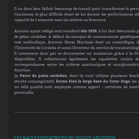
Il va donc leur falloir beaucoup de travail pour transformer le perr
l’ancienne, le plus difficile étant de lui donner les performances ol
capacité de s’ameuter sans lui enlever sa bravoure.
dès 1928
Antonio ayant rédigé sont standard
, il lui faut désormais
de pelea cordobes. A défaut du manque de connaissances génétiques 
très méthodique. Antonio Nores Martinez était un scientifique, i
l’Université de Cordoba et aussi Directeur du service de traumatologie 
Il commence donc par se documenter un maximum grâce à la litt
disponibles. Il collectionne également les squelettes canins d
correspondances entre les critères anatomiques et morphométriq
fonction.
Perro de pelea cordobes
Le
, dont ils vont utiliser plusieurs fami
forme bien la large base du futur Dogo
étroite consanguinité,
, les
ou telle qualité sont employés comme apport : certaines de maniè
ponctuelle.
LES RACES FONDATRICES DU DOGUE ARGENTIN