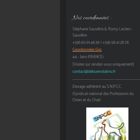
Nos coordonnées :
Stéphane Sauvêtre & Romy Leclerc-
Sauvêtre
+336.60.91.46.56 | +336.58.41.28.78
Coordonnées Gps
44 - Jans (FRANCE)
[Visites sur rendez-vous uniquement]
contact@delsuenolatino.fr
Elevage adhérent au S.N.P.C.C.
(Syndicat national des Professions du
Chien et du Chat)