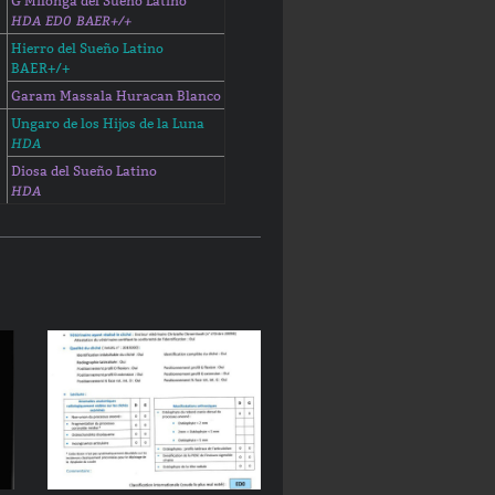
G'Milonga del Sueño Latino
HDA ED0 BAER+/+
Hierro del Sueño Latino
BAER+/+
Garam Massala Huracan Blanco
Ungaro de los Hijos de la Luna
HDA
Diosa del Sueño Latino
HDA