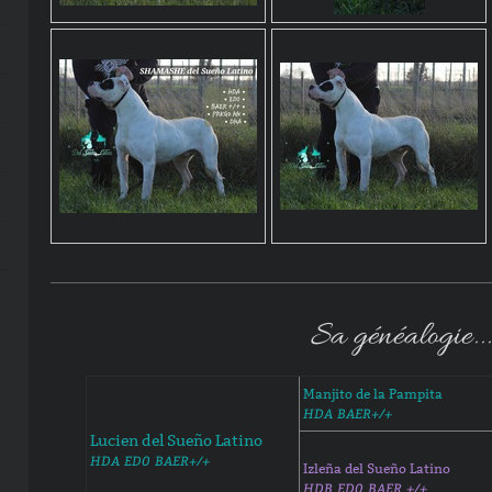
Sa généalogie...
Manjito de la Pampita
HDA BAER+/+
Lucien del Sueño Latino
HDA ED0 BAER+/+
Izleña del Sueño Latino
HDB ED0 BAER +/+