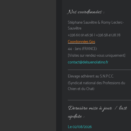
Nos coordonnées :
Stéphane Sauvêtre & Romy Leclerc-
Sauvêtre
+336.60.91.46.56 | +336.58.41.28.78
Coordonnées Gps
44 - Jans (FRANCE)
[Visites sur rendez-vous uniquement]
contact@delsuenolatino.fr
Elevage adhérent au S.N.P.C.C.
(Syndicat national des Professions du
Chien et du Chat)
Dernière mise à jour / last
update :
Le 02/08/2026