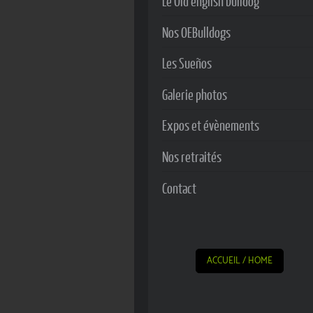
Le Old english bulldog
Nos OEBulldogs
Les Sueños
Galerie photos
Expos et évènements
Nos retraités
Contact
ACCUEIL / HOME