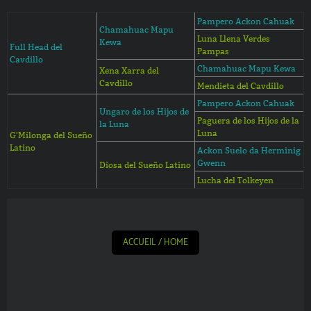
Pampero Ackon Cahuak
Chamahuac Mapu
Luna Llena Verdes
Kewa
Full Head del
Pampas
Cavdillo
Chamahuac Mapu Kewa
Xena Xarra del
Cavdillo
Mendieta del Cavdillo
Pampero Ackon Cahuak
Ungaro de los Hijos de
Paguera de los Hijos de la
la Luna
Luna
G'Milonga del Sueño
Latino
Ackon Suelo da Herminig
Gwenn
Diosa del Sueño Latino
Lucha del Tolkeyen
ACCUEIL / HOME