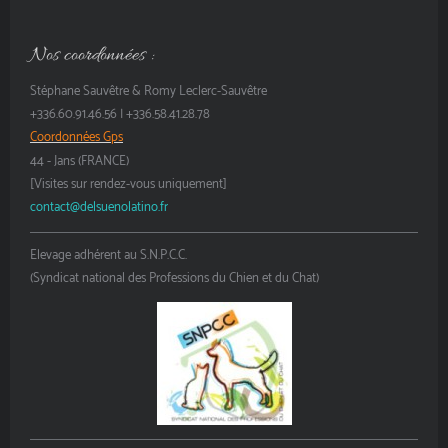
Nos coordonnées :
Stéphane Sauvêtre & Romy Leclerc-Sauvêtre
+336.60.91.46.56 | +336.58.41.28.78
Coordonnées Gps
44 - Jans (FRANCE)
[Visites sur rendez-vous uniquement]
contact@delsuenolatino.fr
Elevage adhérent au S.N.P.C.C.
(Syndicat national des Professions du Chien et du Chat)