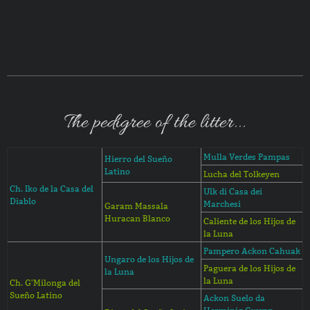
The pedigree of the litter...
Mulla Verdes Pampas
Hierro del Sueño
Latino
Lucha del Tolkeyen
Ch. Iko de la Casa del
Ulk di Casa dei
Diablo
Marchesi
Garam Massala
Huracan Blanco
Caliente de los Hijos de
la Luna
Pampero Ackon Cahuak
Ungaro de los Hijos de
Paguera de los Hijos de
la Luna
la Luna
Ch. G'Milonga del
Sueño Latino
Ackon Suelo da