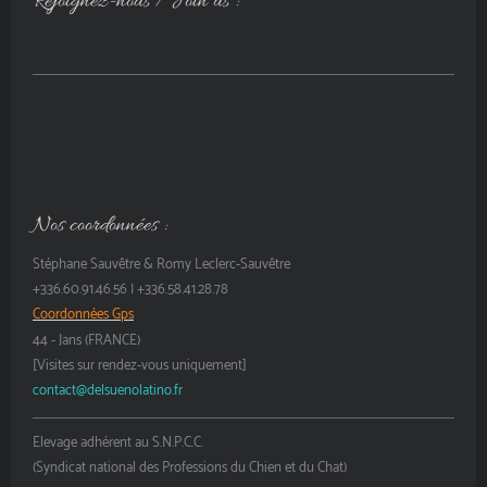
Rejoignez-nous / Join us :
Nos coordonnées :
Stéphane Sauvêtre & Romy Leclerc-Sauvêtre
+336.60.91.46.56 | +336.58.41.28.78
Coordonnées Gps
44 - Jans (FRANCE)
[Visites sur rendez-vous uniquement]
contact@delsuenolatino.fr
Elevage adhérent au S.N.P.C.C.
(Syndicat national des Professions du Chien et du Chat)