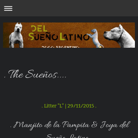
. The Sueños....
. Litter "L" | 29/11/2015 .
. Manjito de la Pampita & Joya del