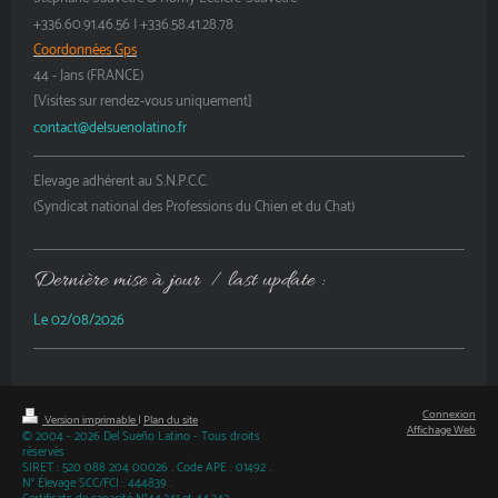
+336.60.91.46.56 | +336.58.41.28.78
Coordonnées Gps
44 - Jans (FRANCE)
[Visites sur rendez-vous uniquement]
contact@delsuenolatino.fr
Elevage adhérent au S.N.P.C.C.
(Syndicat national des Professions du Chien et du Chat)
Dernière mise à jour / last update :
Le 02/08/2026
Connexion
Version imprimable
|
Plan du site
Affichage Web
© 2004 - 2026 Del Sueño Latino - Tous droits
réservés
SIRET : 520 088 204 00026 . Code APE : 01492 .
N° Élevage SCC/FCI : 444839 .